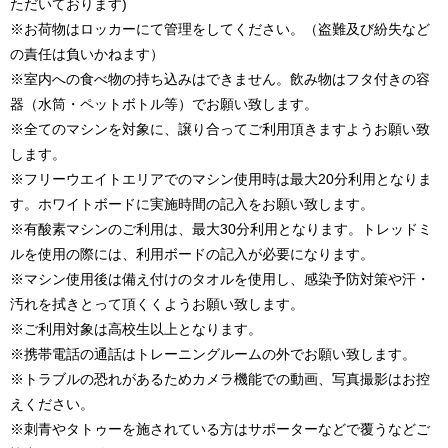
ただいております)
※お荷物はロッカーにて管理をしてください。（盗難及び紛失など
の責任は負いかねます）
※室内への食べ物の持ち込みはできません。飲み物はフタ付きの容
器（水筒・ペットボトル等）でお願い致します。
※全てのマシンを対象に、譲り合ってご利用頂きますようお願い致
します。
※フリーウエイトエリアでのマシン使用時は最大20分利用となりま
す。ホワイトボードに実施時間の記入をお願い致します。
※有酸素マシンのご利用は、最大30分利用となります。トレッドミ
ルを使用の際には、利用ボードの記入が必要になります。
※マシン使用後は備え付けのタオルを使用し、感染予防対策や汗・
汚れを拭きとって頂くくようお願い致します。
※ご利用対象は高校生以上となります。
※携帯電話の通話はトレーニングルームの外でお願い致します。
※トラブルの恐れがあるためカメラ機能での動画、写真撮影はお控
えください。
※刺青やタトゥーを施されている方はサポーターなどで覆うなどご