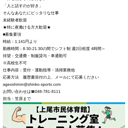
「人と話すのが好き」
そんなあなたにピッタリな仕事
未経験者歓迎
★特に夜働ける方大歓迎★
■募集要項
時給：1,141円より
勤務時間：8:30-21:30の間でシフト制 週2日程度 4時間～
待望：交通費・制服貸与・車通勤可
※高校生不可
仕事内容：受付・運動指導・清掃業務他
応募方法 履歴書添付の上、メールにて応募ください
ageoshimin@shinko-sports.com
お問い合わせは☎048-781-8111
担当：笠原まで